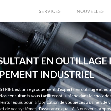
SERVICES
NOUVELLES
ULTANT EN OUTILLAGE 
PEMENT INDUSTRIEL
IEL est un regroupement d'experts en outillage et éq
 Nos consultants vous faciliteront la tâche dans le choix des
nts requis pour la fabrication de vos pièces à usiner, de 
 et de vos systèmes d’assurance qualité. Nous vous propo