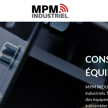
CONS
ÉQUI
MPM INDUSTR
industriels.
des équipeme
à assembler