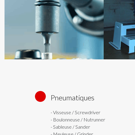
Pneumatiques
1
- Visseuse / Screwdriver
- Boulonneuse / Nutrunner
- Sableuse / Sander
- Meuleuse / Grinder