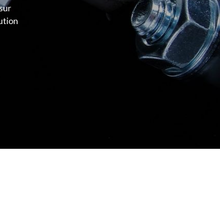
sur
ution