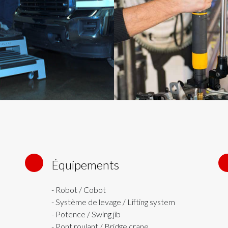
Équipements
2
- Robot / Cobot
- Système de levage / Lifting system
- Potence / Swing jib
- Pont roulant / Bridge crane