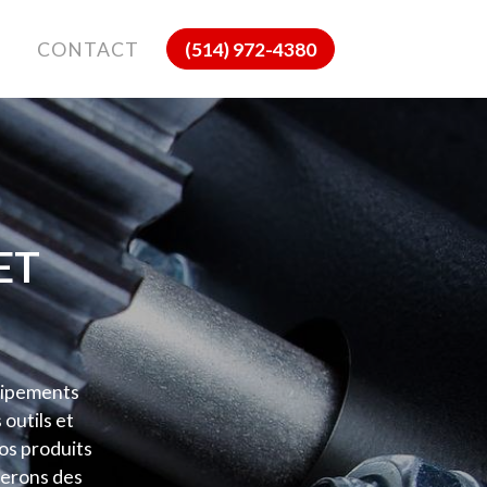
CONTACT
(514) 972-4380
ET
uipements
 outils et
vos produits
serons des